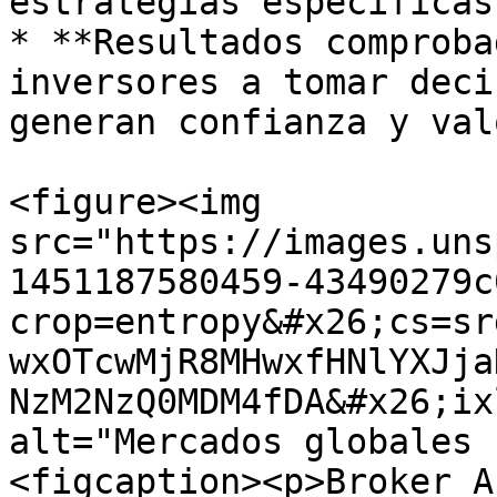
estrategias específicas
* **Resultados comproba
inversores a tomar deci
generan confianza y valo
<figure><img 
src="https://images.uns
1451187580459-43490279c
crop=entropy&#x26;cs=sr
wxOTcwMjR8MHwxfHNlYXJja
NzM2NzQ0MDM4fDA&#x26;ix
alt="Mercados globales 
<figcaption><p>Broker A