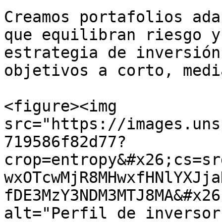
Creamos portafolios ada
que equilibran riesgo y
estrategia de inversión
objetivos a corto, medi
<figure><img 
src="https://images.uns
719586f82d77?
crop=entropy&#x26;cs=sr
wxOTcwMjR8MHwxfHNlYXJja
fDE3MzY3NDM3MTJ8MA&#x26
alt="Perfil de inversor